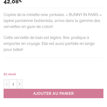
42,08
€
Copine de la minette new yorkaise, « BUNNY IN PARIS »,
lapine parisienne fashionista, arrive dans la gamme des
serviettes en gaze de coton!
Cette serviette de bain est légère, fine, pratique à
emporter en voyage. Elle est aussi parfaite en lange
pour bébé!
En stock
quantité de Serviette de bain en gaze BUNNY IN PARIS couleur IV(i
AJOUTER AU PANIER