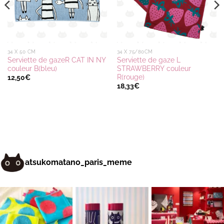
34 X 50 CM
34 X 75/80CM
Serviette de gazeR CAT IN NY
Serviette de gaze L
couleur B(bleu)
STRAWBERRY couleur
R(rouge)
12,50
€
18,33
€
atsukomatano_paris_meme