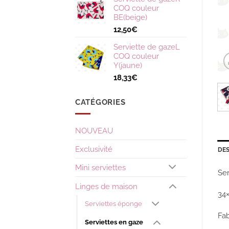
COQ couleur
BE(beige)
12,50
€
Serviette de gazeL
COQ couleur
Y(jaune)
18,33
€
CATÉGORIES
NOUVEAU
Exclusivité
DES
Mini serviettes
Ser
Linges de maison
34
Serviettes éponge
Fa
Serviettes en gaze