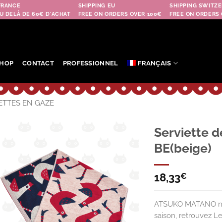
FRANCE
SHIPPING EU
SHIPPING SWITZE
U DELÀ DE 60€ D'ACHAT
FREE ON ORDERS OVER 100€
FREE ON ORDERS 
HOP
CONTACT
PROFESSIONNEL
FRANÇAIS
ETTES EN GAZE
Serviette 
BE(beige)
Ajouter
à la
wishlist
18,33
€
ATSUKO MATANO ne 
saison, retrouvez Le