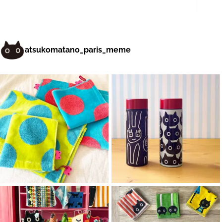
atsukomatano_paris_meme