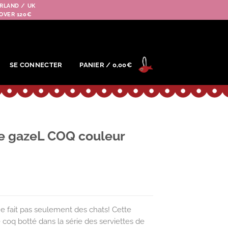
RLAND / UK
OVER 120€
SE CONNECTER
PANIER /
0,00
€
de gazeL COQ couleur
fait pas seulement des chats! Cette
 coq botté dans la série des serviettes de