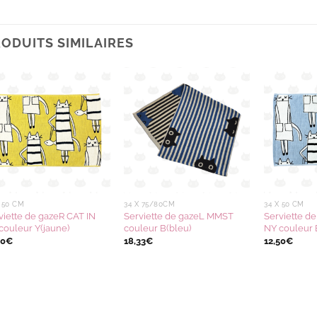
ODUITS SIMILAIRES
Ajouter
Ajouter
à la
à la
wishlist
wishlist
X 50 CM
34 X 75/80CM
34 X 50 CM
viette de gazeR CAT IN
Serviette de gazeL MMST
Serviette d
couleur Y(jaune)
couleur B(bleu)
NY couleur 
50
€
18,33
€
12,50
€