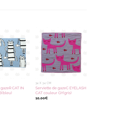
Ajouter
Ajouter
à la
à la
wishlist
wishlist
34 X 34 CM
e gazeR CAT IN
Serviette de gazeC EYELASH
B(bleu)
CAT couleur GY(gris)
10,00
€