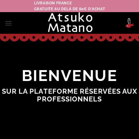
Passer
LIVRAISON FRANCE
GRATUITE AU DELÀ DE 60€ D'ACHAT
au
contenu
BIENVENUE
SUR LA PLATEFORME RÉSERVÉES AUX
PROFESSIONNELS