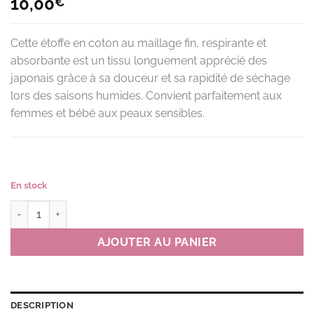
10,00
€
Cette étoffe en coton au maillage fin, respirante et
absorbante est un tissu longuement apprécié des
japonais grâce à sa douceur et sa rapidité de séchage
lors des saisons humides. Convient parfaitement aux
femmes et bébé aux peaux sensibles.
En stock
quantité de Serviette de gaze C KIKI couleur BE(beige)
AJOUTER AU PANIER
DESCRIPTION