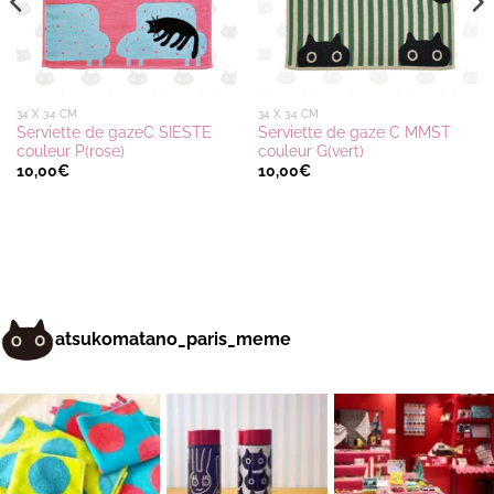
34 X 34 CM
34 X 34 CM
Serviette de gazeC SIESTE
Serviette de gaze C MMST
couleur P(rose)
couleur G(vert)
10,00
€
10,00
€
atsukomatano_paris_meme