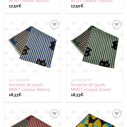
IN NY couleur B(bleu)
IN NY couleur Y(jaune)
17,50
€
17,50
€
Ajouter
Ajouter
à la
à la
wishlist
wishlist
34 X 75/80CM
34 X 75/80CM
Serviette de gazeL
Serviette de gazeL
MMST couleur B(bleu)
MMST couleur G(vert)
18,33
€
18,33
€
Ajouter
Ajouter
à la
à la