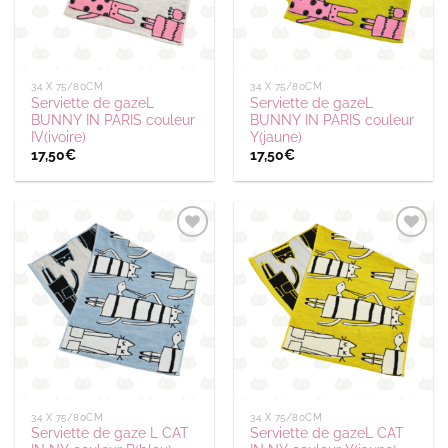
34 X 75/80CM
34 X 75/80CM
Serviette de gazeL
Serviette de gazeL
BUNNY IN PARIS couleur
BUNNY IN PARIS couleur
IV(ivoire)
Y(jaune)
17,50
€
17,50
€
Ajouter
Ajouter
à la
à la
wishlist
wishlist
34 X 75/80CM
34 X 75/80CM
Serviette de gaze L CAT
Serviette de gazeL CAT