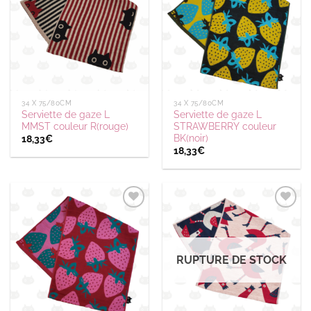
wishlist
wishlist
34 X 75/80CM
34 X 75/80CM
Serviette de gaze L
Serviette de gaze L
MMST couleur R(rouge)
STRAWBERRY couleur
BK(noir)
18,33
€
18,33
€
Ajouter
Ajouter
à la
à la
wishlist
wishlist
RUPTURE DE STOCK