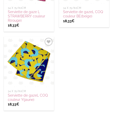
34 X 75/80CM
34 X 75/80CM
Serviette de gaze L
Serviette de gazeL COQ
STRAWBERRY couleur
couleur BE(beige)
R(rouge)
18,33
€
18,33
€
Ajouter
à la
wishlist
34 X 75/80CM
Serviette de gazeL COQ
couleur Y(jaune)
18,33
€