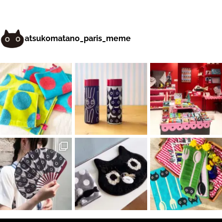
atsukomatano_paris_meme