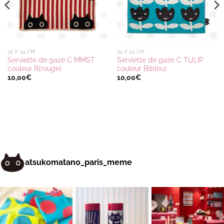
34 X 34 CM
34 X 34 CM
Serviette de gaze C MMST
Serviette de gaze C TULIP
couleur R(rouge)
couleur B(bleu)
10,00
€
10,00
€
atsukomatano_paris_meme