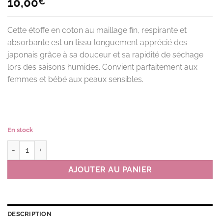
10,00
€
Cette étoffe en coton au maillage fin, respirante et
absorbante est un tissu longuement apprécié des
japonais grâce à sa douceur et sa rapidité de séchage
lors des saisons humides. Convient parfaitement aux
femmes et bébé aux peaux sensibles.
En stock
quantité de Serviette de gazeC CRAFT couleur BE(beige)
AJOUTER AU PANIER
DESCRIPTION