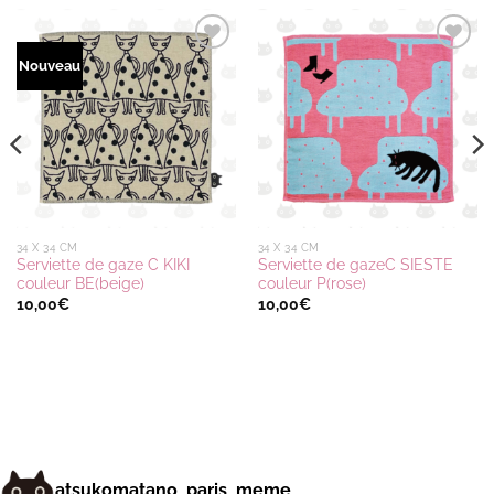
Ajouter
Ajouter
Nouveau
à la
à la
wishlist
wishlist
34 X 34 CM
34 X 34 CM
Serviette de gaze C KIKI
Serviette de gazeC SIESTE
couleur BE(beige)
couleur P(rose)
10,00
€
10,00
€
atsukomatano_paris_meme