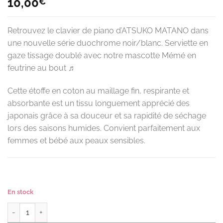
10,00
€
Retrouvez le clavier de piano d’ATSUKO MATANO dans
une nouvelle série duochrome noir/blanc. Serviette en
gaze tissage doublé avec notre mascotte Mémé en
feutrine au bout ♬
Cette étoffe en coton au maillage fin, respirante et
absorbante est un tissu longuement apprécié des
japonais grâce à sa douceur et sa rapidité de séchage
lors des saisons humides. Convient parfaitement aux
femmes et bébé aux peaux sensibles.
En stock
quantité de Serviette de gazeC KEYBOARD couleur DS(pois_s)