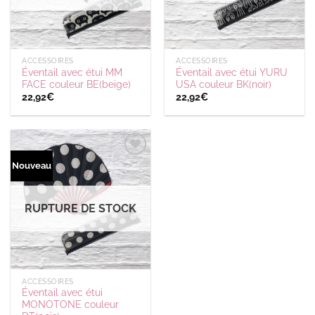
ACCESSOIRES
ACCESSOIRES
Éventail avec étui MM
Éventail avec étui YURU
FACE couleur BE(beige)
USA couleur BK(noir)
22,92
€
22,92
€
Ajouter
Nouveau
à la
wishlist
RUPTURE DE STOCK
ACCESSOIRES
Éventail avec étui
MONOTONE couleur