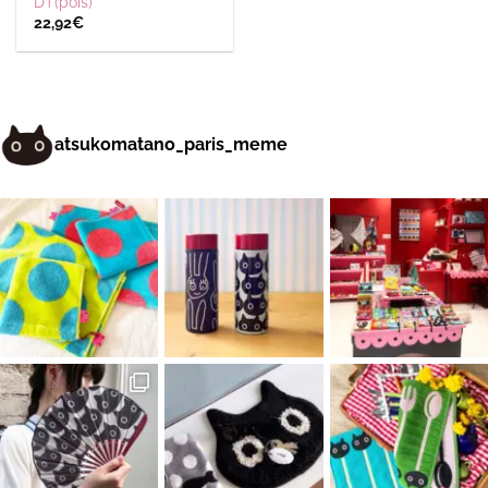
DT(pois)
22,92
€
atsukomatano_paris_meme