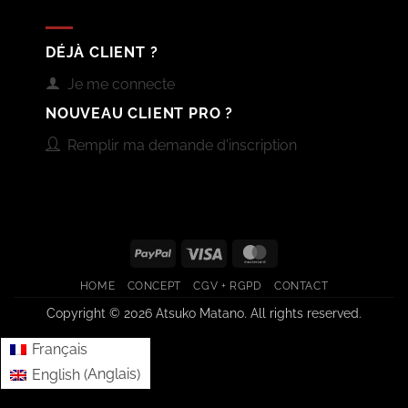
DÉJÀ CLIENT ?
Je me connecte
NOUVEAU CLIENT PRO ?
Remplir ma demande d'inscription
PayPal
Visa
MasterCard
HOME
CONCEPT
CGV + RGPD
CONTACT
Copyright © 2026 Atsuko Matano. All rights reserved.
Français
Anglais
English
(
)