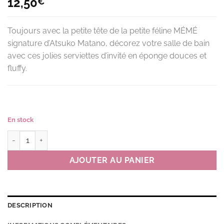
12,50
€
Toujours avec la petite tête de la petite féline MÉMÉ
signature d’Atsuko Matano, décorez votre salle de bain
avec ces jolies serviettes d’invité en éponge douces et
fluffy.
En stock
quantité de Serviette d'invité LANDSCAPE couleur BK(noir)
AJOUTER AU PANIER
DESCRIPTION