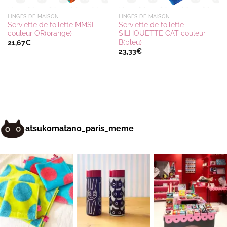
LINGES DE MAISON
LINGES DE MAISON
Serviette de toilette MMSL
Serviette de toilette
couleur OR(orange)
SILHOUETTE CAT couleur
B(bleu)
21,67
€
23,33
€
atsukomatano_paris_meme