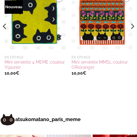
Ajouter
Ajouter
Nouveau
à la
à la
wishlist
wishlist
EN ÉPONGE
EN ÉPONGE
Mini serviette 4 MEME couleur
Mini serviette MMSL couleur
Y(jaune)
OR(orange)
10,00
€
10,00
€
atsukomatano_paris_meme