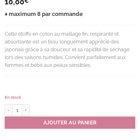
10,00
€
♦ maximum 8 par commande
Cette étoffe en coton au maillage fin, respirante et
absorbante est un tissu longuement apprécié des
japonais grâce à sa douceur et sa rapidité de séchage
lors des saisons humides. Convient parfaitement aux
femmes et bébé aux peaux sensibles.
En stock
quantité de Serviette de gazeC SIESTE couleur P(rose) *
AJOUTER AU PANIER