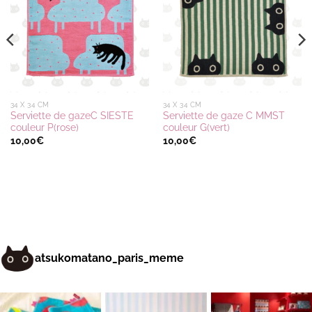
wishlist
wishlist
34 X 34 CM
34 X 34 CM
Serviette de gazeC SIESTE
Serviette de gaze C MMST
couleur P(rose)
couleur G(vert)
10,00
€
10,00
€
atsukomatano_paris_meme