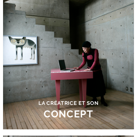
ATSUKO MATANO
tient à présenter à travers
ses créations sa vision du
monde
: rendre les gens heureux.
LA CRÉATRICE ET SON
CONCEPT