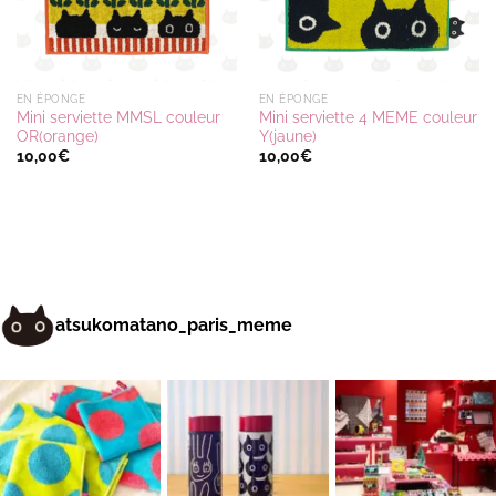
EN ÉPONGE
EN ÉPONGE
Mini serviette MMSL couleur
Mini serviette 4 MEME couleur
OR(orange)
Y(jaune)
10,00
€
10,00
€
atsukomatano_paris_meme