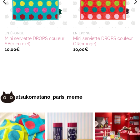
EN ÉPONGE
EN ÉPONGE
Mini serviette DROPS couleur
Mini serviette DROPS couleur
SB(bleu ciel)
OR(orange)
10,00
€
10,00
€
atsukomatano_paris_meme