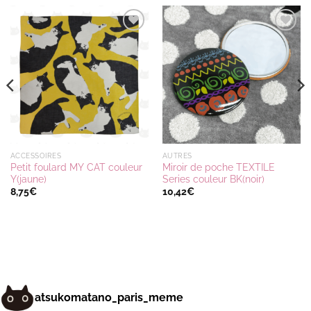
Ajouter
Ajouter
à la
à la
wishlist
wishlist
ACCESSOIRES
AUTRES
Petit foulard MY CAT couleur
Miroir de poche TEXTILE
Y(jaune)
Series couleur BK(noir)
8,75
€
10,42
€
atsukomatano_paris_meme