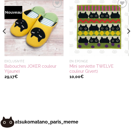
Ajouter
Ajouter
Nouveau
à la
à la
wishlist
wishlist
EXCLUSIVITÉ
EN ÉPONGE
Babouches JOKER couleur
Mini serviette TWELVE
Y(jaune)
couleur G(vert)
29,17
€
10,00
€
atsukomatano_paris_meme