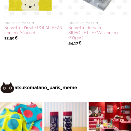
LINGES DE MAISON
LINGES DE MAISON
Serviette d’invité POLAR BEAR
Serviette de bain
couleur Y(jaune)
SILHOUETTE CAT couleur
GY(gris)
12,50
€
54,17
€
atsukomatano_paris_meme