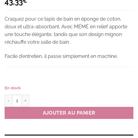
43,33
€
Craquez pour ce tapis de bain en éponge de coton,
doux et ultra-absorbant. Avec MÉMÉ en relief apporte
une touche élégante, tandis que son design mignon
réchauffe votre salle de bain.
Facile d’entretien, il passe simplement en machine.
En stock
quantité de Tapis de bain éponge MM FACE couleur Y(jaune)
AJOUTER AU PANIER