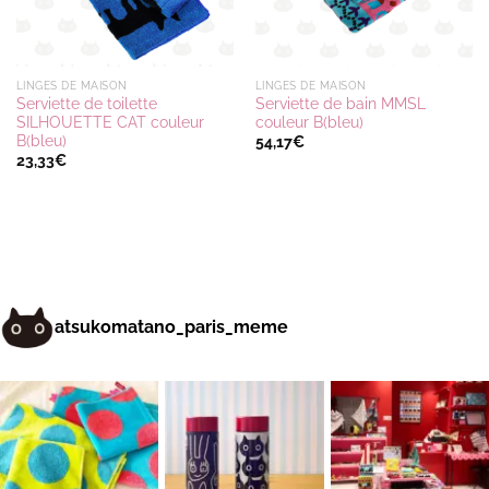
LINGES DE MAISON
LINGES DE MAISON
Serviette de toilette
Serviette de bain MMSL
SILHOUETTE CAT couleur
couleur B(bleu)
B(bleu)
54,17
€
23,33
€
atsukomatano_paris_meme