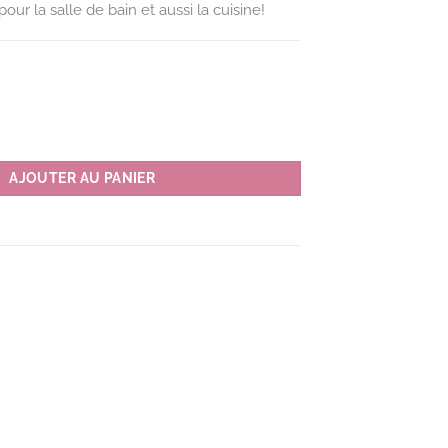
our la salle de bain et aussi la cuisine!
de toilette MMST couleur SB(bleu ciel)
AJOUTER AU PANIER