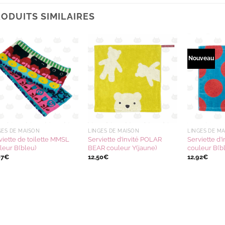
ODUITS SIMILAIRES
Nouveau
Ajouter
Ajouter
à la
à la
wishlist
wishlist
GES DE MAISON
LINGES DE MAISON
LINGES DE M
viette de toilette MMSL
Serviette d’invité POLAR
Serviette d’
leur B(bleu)
BEAR couleur Y(jaune)
couleur B(b
67
€
12,50
€
12,92
€