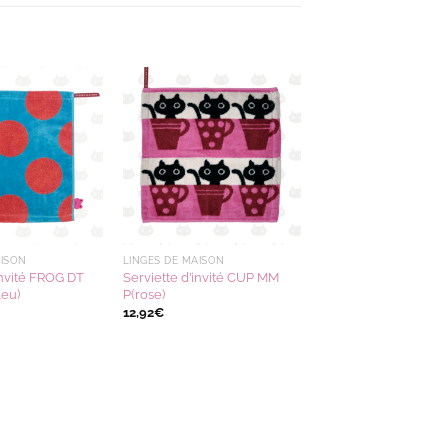
Ajouter
Ajouter
à la
à la
wishlist
wishlist
AISON
LINGES DE MAISON
invité FROG DT
Serviette d’invité CUP MM
leu)
P(rose)
12,92
€