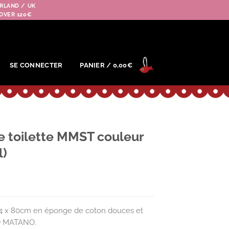
RLAND / UK
OVER 120€
SE CONNECTER
PANIER /
0,00
€
e toilette MMST couleur
l)
é 34 x 80cm en éponge de coton douces et
KO MATANO.