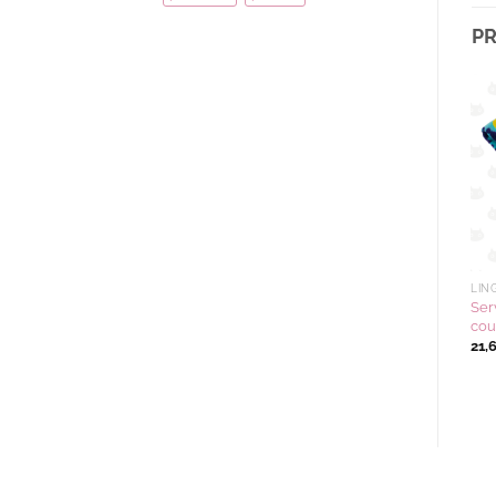
PR
Ajouter
Ajouter
à la
à la
wishlist
wishlist
LINGES DE MAISON
LINGES DE MAISON
LIN
Serviette d’invité
Serviette d’invité
Ser
LANDSCAPE couleur
SILHOUETTE CAT couleur
cou
SB(bleu ciel)
GY(gris)
21,
12,50
€
12,50
€