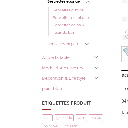
Serviettes éponge
Serviettes d'invité
Serviettes de toilette
Serviettes de bain
Tapis de bain
Serviettes en gaze
Art de la table
Mode et Accessoires
DES
Décoration & Lifestyle
Tis
point bleu
34
ÉTIQUETTES PRODUIT
fab
chat
grenouille
lapin
oiseau
point bleu
poisson