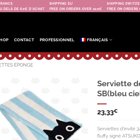
FRANCE
SHIPPING EU
SHIPPING SWITZE
U DELÀ DE 60€ D'ACHAT
FREE ON ORDERS OVER 100€
FREE ON ORDERS 
HOP
CONTACT
PROFESSIONNEL
FRANÇAIS
ETTES ÉPONGE
Serviette d
SB(bleu cie
Ajouter
à la
wishlist
23,33
€
Serviettes d’invit
fluffy signé ATSU