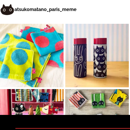
atsukomatano_paris_meme