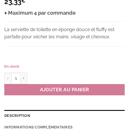
23,33
€
♦ Maximum 4 par commande
La serviette de toilette en éponge douce et fluffy est
parfaite pour sécher les mains, visage et cheveux.
En stock
quantité de Serviette de toilette MMST couleur SB(bleu ciel) *
AJOUTER AU PANIER
DESCRIPTION
INFORMATIONS COMPLÉMENTAIRES