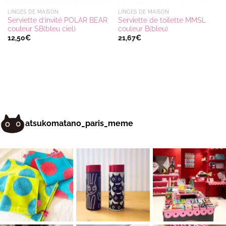
LINGES DE MAISON
LINGES DE MAISON
Serviette d’invité POLAR BEAR
Serviette de toilette MMSL
couleur SB(bleu ciel)
couleur B(bleu)
12,50
€
21,67
€
atsukomatano_paris_meme