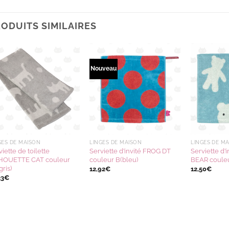
ODUITS SIMILAIRES
Nouveau
Ajouter
Ajouter
à la
à la
wishlist
wishlist
GES DE MAISON
LINGES DE MAISON
LINGES DE M
viette de toilette
Serviette d’invité FROG DT
Serviette d’
HOUETTE CAT couleur
couleur B(bleu)
BEAR couleu
gris)
12,92
€
12,50
€
33
€