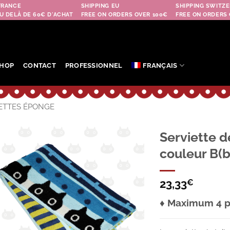
FRANCE
SHIPPING EU
SHIPPING SWITZE
U DELÀ DE 60€ D'ACHAT
FREE ON ORDERS OVER 100€
FREE ON ORDERS 
HOP
CONTACT
PROFESSIONNEL
FRANÇAIS
ETTES ÉPONGE
Serviette 
couleur B(bl
Ajouter
à la
wishlist
23,33
€
♦ Maximum 4 