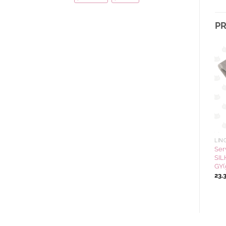
PR
Ajouter
Ajouter
à la
à la
wishlist
wishlist
LINGES DE MAISON
LINGES DE MAISON
LIN
Serviette d’invité CUP MM
Serviette d’invité
Ser
P(rose)
SILHOUETTE CAT couleur
SIL
GY(gris)
GY(
12,92
€
12,50
€
23,