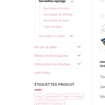
Serviettes éponge
Serviettes d'invité
Serviettes de toilette
Serviettes de bain
Tapis de bain
Serviettes en gaze
Art de la table
Mode et Accessoires
Décoration & Lifestyle
DES
point bleu
Tis
ÉTIQUETTES PRODUIT
34
fab
chat
grenouille
lapin
oiseau
point bleu
poisson