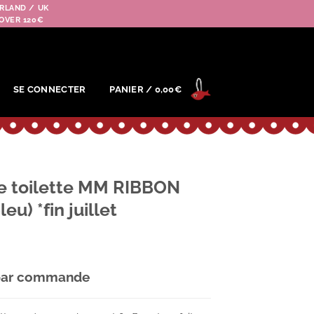
RLAND / UK
OVER 120€
SE CONNECTER
PANIER /
0,00
€
de toilette MM RIBBON
eu) *fin juillet
par commande