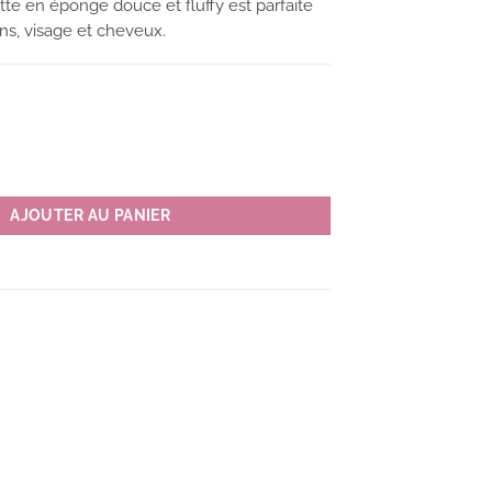
ette en éponge douce et fluffy est parfaite
ns, visage et cheveux.
de toilette MM RIBBON couleur B(bleu) *fin juillet
AJOUTER AU PANIER