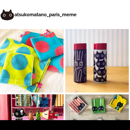
atsukomatano_paris_meme