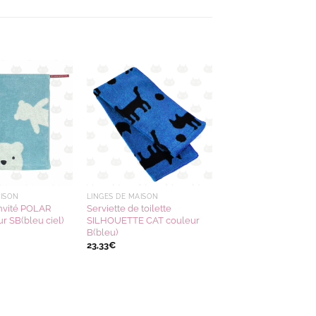
Ajouter
Ajouter
à la
à la
wishlist
wishlist
AISON
LINGES DE MAISON
invité POLAR
Serviette de toilette
r SB(bleu ciel)
SILHOUETTE CAT couleur
B(bleu)
23,33
€