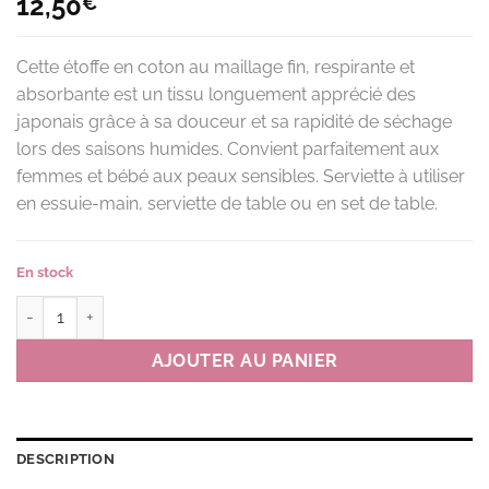
12,50
€
Cette étoffe en coton au maillage fin, respirante et
absorbante est un tissu longuement apprécié des
japonais grâce à sa douceur et sa rapidité de séchage
lors des saisons humides. Convient parfaitement aux
femmes et bébé aux peaux sensibles. Serviette à utiliser
en essuie-main, serviette de table ou en set de table.
En stock
quantité de Serviette de gaze R MMST couleur R(rouge)
AJOUTER AU PANIER
DESCRIPTION