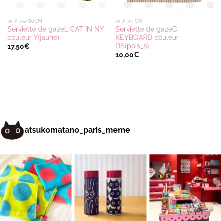
34 X 75/80CM
34 X 34 CM
Serviette de gazeL CAT IN NY
Serviette de gazeC
couleur Y(jaune)
KEYBOARD couleur
DS(pois_s)
17,50
€
10,00
€
atsukomatano_paris_meme