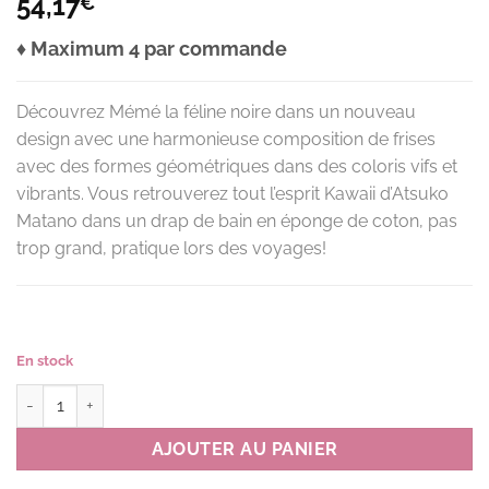
54,17
€
♦ Maximum 4 par commande
Découvrez Mémé la féline noire dans un nouveau
design avec une harmonieuse composition de frises
avec des formes géométriques
dans des coloris vifs et
vibrants. Vous retrouverez tout l’esprit Kawaii d’Atsuko
Matano dans u
n drap de bain en éponge de coton, pas
trop grand, pratique lors des voyages!
En stock
quantité de Serviette de bain MM RIBBON couleur P(rose) *
AJOUTER AU PANIER