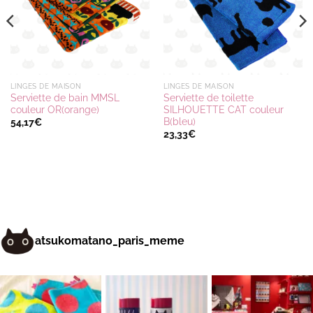
LINGES DE MAISON
LINGES DE MAISON
Serviette de bain MMSL
Serviette de toilette
couleur OR(orange)
SILHOUETTE CAT couleur
B(bleu)
54,17
€
23,33
€
atsukomatano_paris_meme