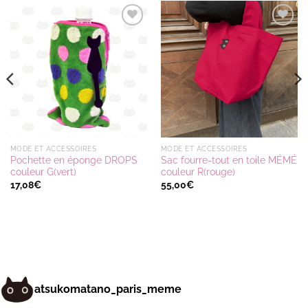
Ajouter
Ajouter
à la
à la
wishlist
wishlist
MODE ET ACCESSOIRES
MODE ET ACCESSOIRES
Pochette en éponge DROPS
Sac fourre-tout en toile MÉMÉ
couleur G(vert)
couleur R(rouge)
17,08
€
55,00
€
atsukomatano_paris_meme