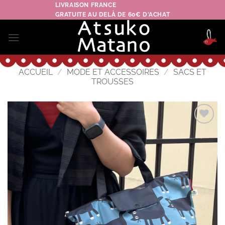
Passer
LIVRAISON FRANCE
GRATUITE AU DELÀ DE 60€ D'ACHAT
au
contenu
ACCUEIL
/
MODE ET ACCESSOIRES
/
SACS ET
TROUSSES
Ajouter
à la
wishlist