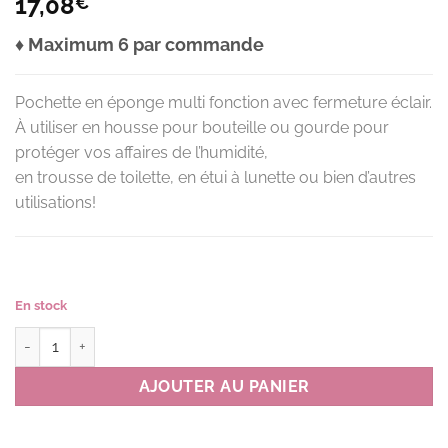
17,08
€
♦ Maximum 6 par commande
Pochette en éponge multi fonction avec fermeture éclair.
À utiliser en housse pour bouteille ou gourde pour
protéger vos affaires de l’humidité,
en trousse de toilette, en étui à lunette ou bien d’autres
utilisations!
En stock
quantité de Pochette en éponge SPAIN couleur SB(bleu ciel) *
AJOUTER AU PANIER