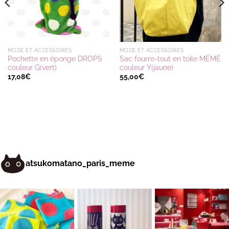
MODE ET ACCESSOIRES
MODE ET ACCESSOIRES
Pochette en éponge DROPS
Sac fourre-tout en toile MÉMÉ
couleur G(vert)
couleur Y(jaune)
17,08
€
55,00
€
atsukomatano_paris_meme