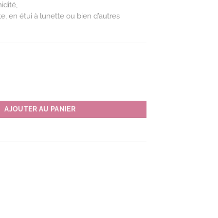
idité,
te, en étui à lunette ou bien d’autres
e en éponge PATCHWORK couleur B(bleu)
AJOUTER AU PANIER