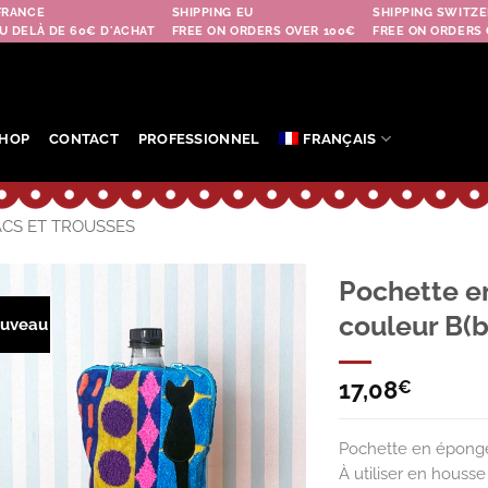
FRANCE
SHIPPING EU
SHIPPING SWITZE
U DELÀ DE 60€ D'ACHAT
FREE ON ORDERS OVER 100€
FREE ON ORDERS 
HOP
CONTACT
PROFESSIONNEL
FRANÇAIS
ACS ET TROUSSES
Pochette 
couleur B(b
uveau
Ajouter
à la
wishlist
17,08
€
Pochette en éponge 
À utiliser en houss