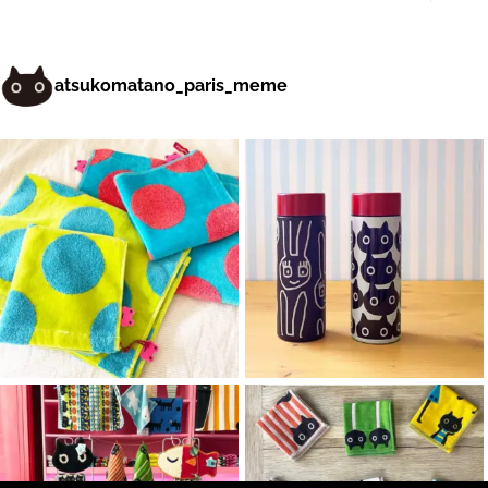
atsukomatano_paris_meme