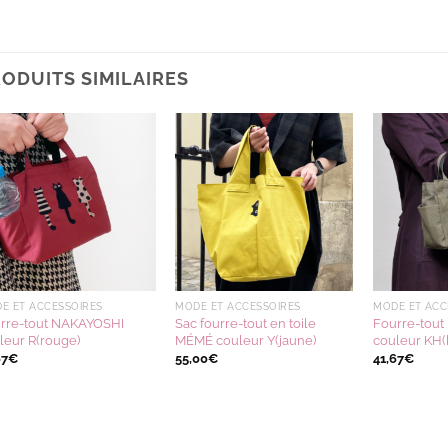
ODUITS SIMILAIRES
Ajouter
Ajouter
à la
à la
wishlist
wishlist
E ET ACCESSOIRES
MODE ET ACCESSOIRES
MODE ET ACC
rre-tout NAKAYOSHI
Sac fourre-tout en toile
Fourre-tou
leur R(rouge)
MÉMÉ couleur Y(jaune)
couleur KH(
67
€
55,00
€
41,67
€