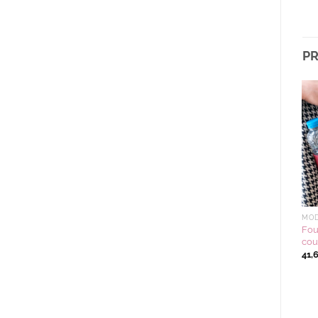
PR
Ajouter
Ajouter
à la
à la
wishlist
wishlist
MODE ET ACCESSOIRES
MODE ET ACCESSOIRES
MOD
Trousse T NAKAYOSHI
Fourre-tout BORDER CAT
Fou
couleur R(rouge)
couleur BK(noir)
cou
22,08
€
41,25
€
41,