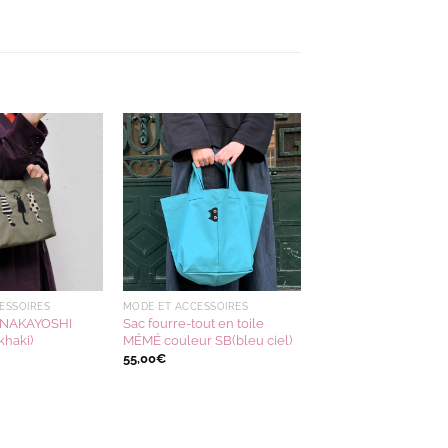
Ajouter
Ajouter
à la
à la
wishlist
wishlist
ESSOIRES
MODE ET ACCESSOIRES
t NAKAYOSHI
Sac fourre-tout en toile
khaki)
MÉMÉ couleur SB(bleu ciel)
55,00
€