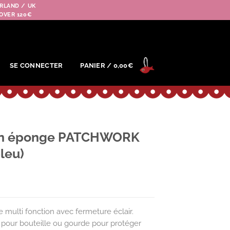
RLAND / UK
OVER 120€
SE CONNECTER
PANIER /
0,00
€
en éponge PATCHWORK
leu)
multi fonction avec fermeture éclair.
e pour bouteille ou gourde pour protéger