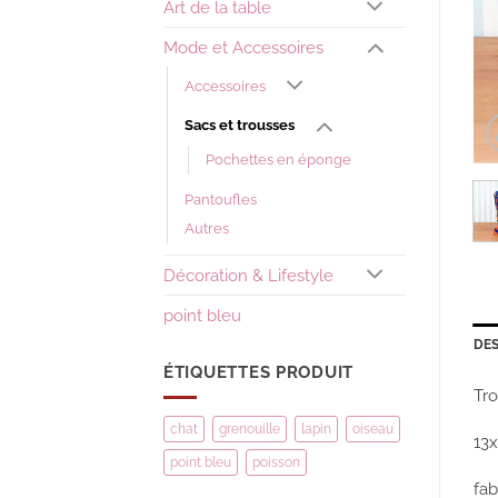
Art de la table
Mode et Accessoires
Accessoires
Sacs et trousses
Pochettes en éponge
Pantoufles
Autres
Décoration & Lifestyle
point bleu
DES
ÉTIQUETTES PRODUIT
Tro
chat
grenouille
lapin
oiseau
13
point bleu
poisson
fab