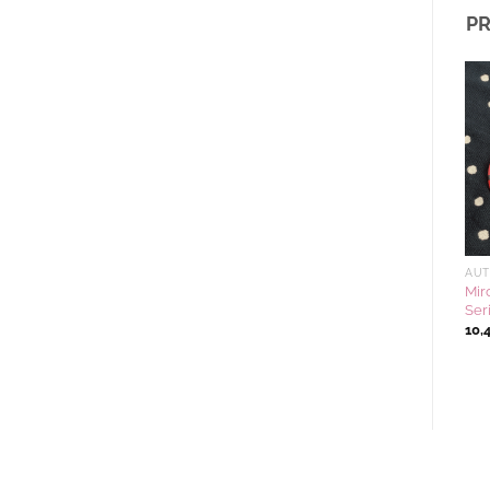
PR
Ajouter
Ajouter
à la
à la
wishlist
wishlist
EXCLUSIVITÉ
EXCLUSIVITÉ
AUT
Fourre-tout en toile
Pochette coin A4 – MÉMÉ
Mir
YURUUSA couleur SB(bleu
SERIES couleur OMB (Mémé
Ser
ciel)
bleu)
10,
19,58
€
4,58
€