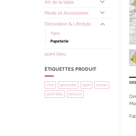
Art de la table
Mode et Accessoires
Décoration & Lifestyle
Tapis
Papeterie
point bleu
ÉTIQUETTES PRODUIT
DES
chat
grenouille
lapin
oiseau
point bleu
poisson
Dim
Mat
Fab