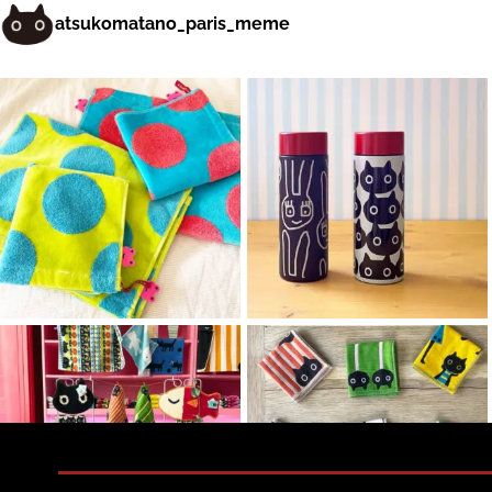
atsukomatano_paris_meme