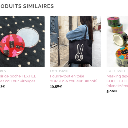
ODUITS SIMILAIRES
Ajouter
Ajouter
à la
à la
wishlist
wishlist
RES
EXCLUSIVITÉ
EXCLUSIVITÉ
oir de poche TEXTILE
Fourre-tout en toile
Masking ta
ies couleur R(rouge)
YURUUSA couleur BK(noir)
COLLECTIO
(blanc Mém
42
€
19,58
€
5,00
€