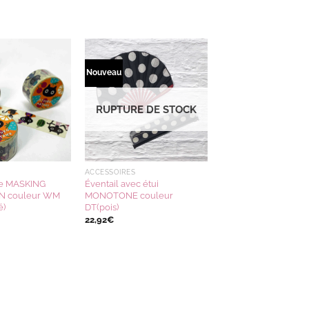
Nouveau
Ajouter
Ajouter
à la
à la
wishlist
wishlist
RUPTURE DE STOCK
ACCESSOIRES
pe MASKING
Éventail avec étui
N couleur WM
MONOTONE couleur
é)
DT(pois)
22,92
€