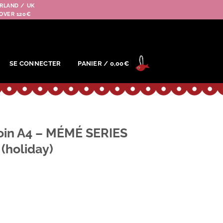
RLAND / UK
OVER 120€
SE CONNECTER
PANIER /
0,00
€
oin A4 – MÉMÉ SERIES
(holiday)