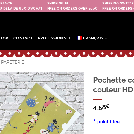
FRANCE
SHIPPING EU
SHIPPING SWITZE
U DELÀ DE 60€ D'ACHAT
FREE ON ORDERS OVER 100€
FREE ON ORDERS 
HOP
CONTACT
PROFESSIONNEL
FRANÇAIS
PAPETERIE
Pochette c
couleur HD 
Ajouter
à la
wishlist
4,58
€
•
point bleu