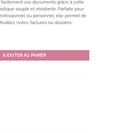
 facilement vos documents grâce à cette
stique souple et résistante. Parfaite pour
professionnel ou personnel, elle permet de
euilles, notes, factures ou dossiers.
coin A4 - MÉMÉ SERIES couleur HD (holiday)
AJOUTER AU PANIER