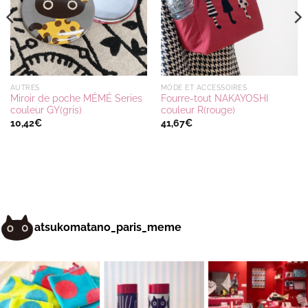
AUTRES
MODE ET ACCESSOIRES
Miroir de poche MÉMÉ Series
Fourre-tout NAKAYOSHI
couleur GY(gris)
couleur R(rouge)
10,42
€
41,67
€
atsukomatano_paris_meme