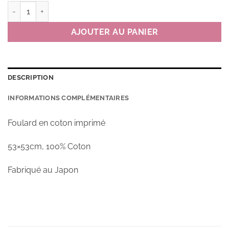
quantité de Petit foulard KKMM Bunny couleur B(bleu)*
AJOUTER AU PANIER
DESCRIPTION
INFORMATIONS COMPLÉMENTAIRES
Foulard en coton imprimé
53×53cm, 100% Coton
Fabriqué au Japon