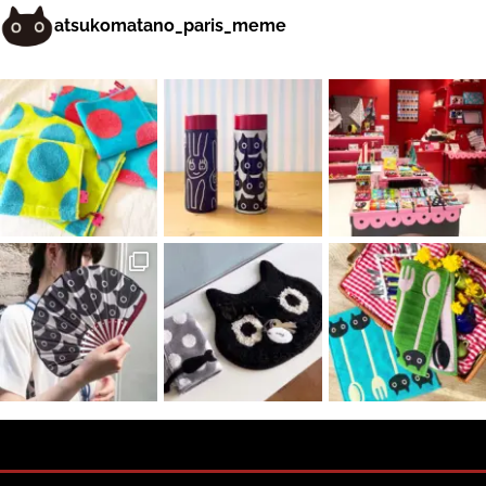
atsukomatano_paris_meme