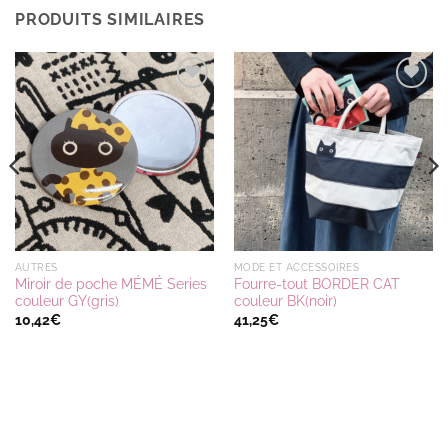
PRODUITS SIMILAIRES
Ajouter
Ajouter
à la
à la
wishlist
wishlist
AUTRES
MODE ET ACCESSOIRES
Miroir de poche MÉMÉ Series
Fourre-tout BORDER CAT
couleur GY(gris)
couleur BK(noir)
10,42
€
41,25
€