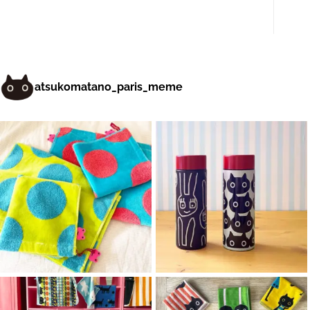
atsukomatano_paris_meme