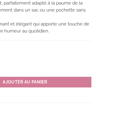
, parfaitement adapté à la paume de la
ilement dans un sac ou une pochette sans
mant et élégant qui apporte une touche de
e humeur au quotidien.
 poche MÉMÉ Series couleur P(rose)
AJOUTER AU PANIER