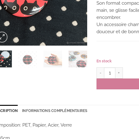
Son format compact
main, se glisse fac
encombrer.
Un accessoire char
douceur et de bonn
En stock
quantité de Miroir de
CRIPTION
INFORMATIONS COMPLÉMENTAIRES
position: PET, Papier, Acier, Verre
7,6cm