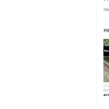
fab
PR
Nouveau
No
Ajouter
Ajouter
à la
à la
wishlist
wishlist
EXCLUSIVITÉ
MODE ET ACCESSOIRES
MOD
Fourre-tout en toile
Bandana KIKI couleur
Éto
YURUUSA couleur R(rouge)
Y(jaune)
42,
19,58
€
12,50
€