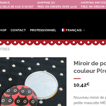
FRANCE
SHIPPING EU
SHIPPING SWITZE
U DELÀ DE 60€ D'ACHAT
FREE ON ORDERS OVER 100€
FREE ON ORDERS 
HOP
CONTACT
PROFESSIONNEL
FRANÇAIS
UTRES
Miroir de 
couleur P(r
Ajouter
à la
wishlist
10,42
€
Nouveau miroir de p
petite mascotte MÉ