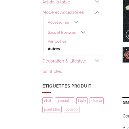
Art de la table
Mode et Accessoires
Accessoires
Sacs et trousses
Pantoufles
Autres
Décoration & Lifestyle
point bleu
ÉTIQUETTES PRODUIT
chat
grenouille
lapin
oiseau
DES
point bleu
poisson
Com
ø 