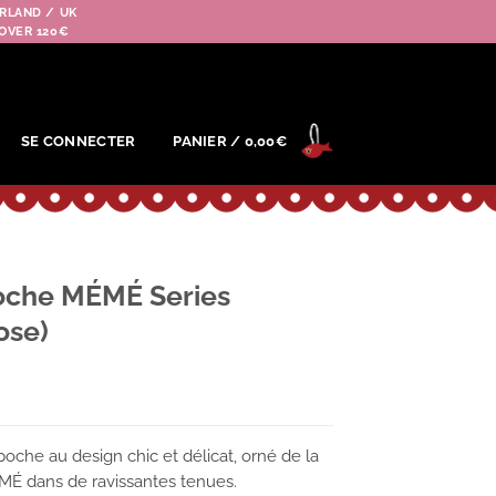
RLAND / UK
OVER 120€
SE CONNECTER
PANIER /
0,00
€
poche MÉMÉ Series
ose)
oche au design chic et délicat, orné de la
MÉ dans de ravissantes tenues.