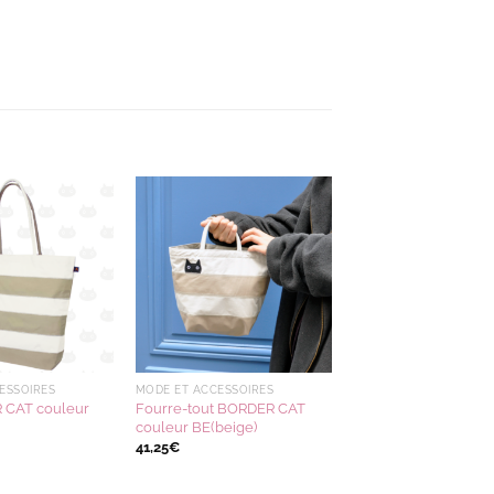
Ajouter
Ajouter
à la
à la
wishlist
wishlist
ESSOIRES
MODE ET ACCESSOIRES
 CAT couleur
Fourre-tout BORDER CAT
couleur BE(beige)
41,25
€