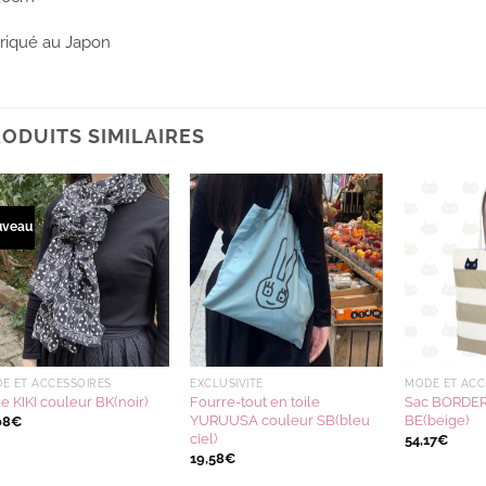
riqué au Japon
ODUITS SIMILAIRES
uveau
Ajouter
Ajouter
à la
à la
wishlist
wishlist
E ET ACCESSOIRES
EXCLUSIVITÉ
MODE ET ACC
le KIKI couleur BK(noir)
Fourre-tout en toile
Sac BORDER
YURUUSA couleur SB(bleu
BE(beige)
08
€
ciel)
54,17
€
19,58
€