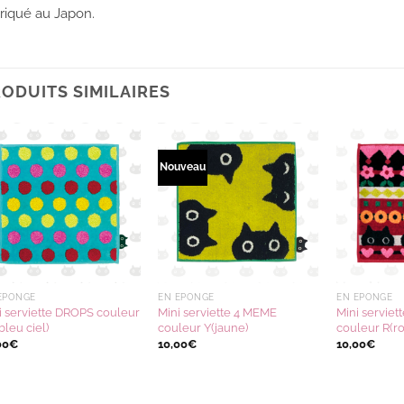
riqué au Japon.
ODUITS SIMILAIRES
Nouveau
Ajouter
Ajouter
à la
à la
wishlist
wishlist
ÉPONGE
EN ÉPONGE
EN ÉPONGE
i serviette DROPS couleur
Mini serviette 4 MEME
Mini servie
bleu ciel)
couleur Y(jaune)
couleur R(r
00
€
10,00
€
10,00
€