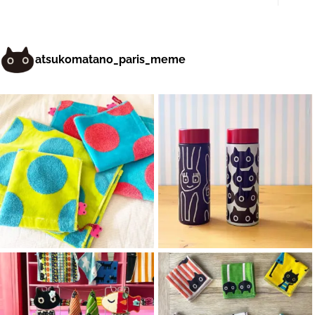
atsukomatano_paris_meme