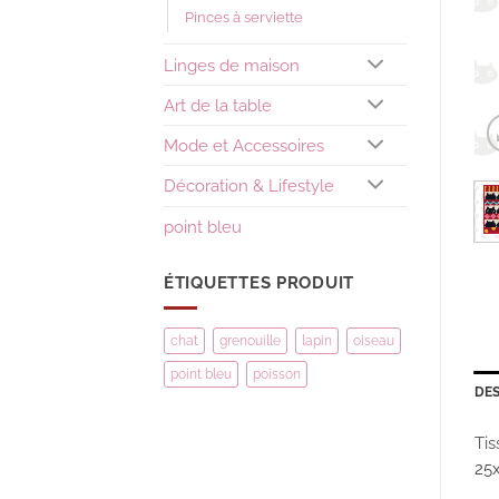
Pinces à serviette
Linges de maison
Art de la table
Mode et Accessoires
Décoration & Lifestyle
point bleu
ÉTIQUETTES PRODUIT
chat
grenouille
lapin
oiseau
point bleu
poisson
DES
Tis
25