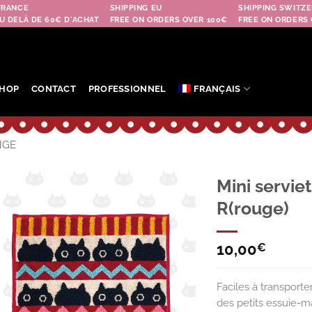
FRANCE
SHIPPING EU
SHIPPING SWITZE
U DELÀ DE 60€ D'ACHAT
FREE ON ORDERS OVER 100€
FREE ON ORDERS 
HOP
CONTACT
PROFESSIONNEL
FRANÇAIS
NGE
Mini servi
R(rouge)
Ajouter
à la
wishlist
10,00
€
Faciles à transporte
des petits essuie-ma