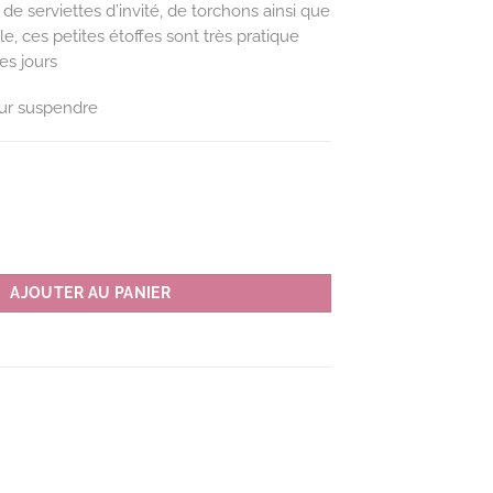
 de serviettes d’invité, de torchons ainsi que
e, ces petites étoffes sont très pratique
les jours
our suspendre
iette TWELVE couleur R(rouge)
AJOUTER AU PANIER