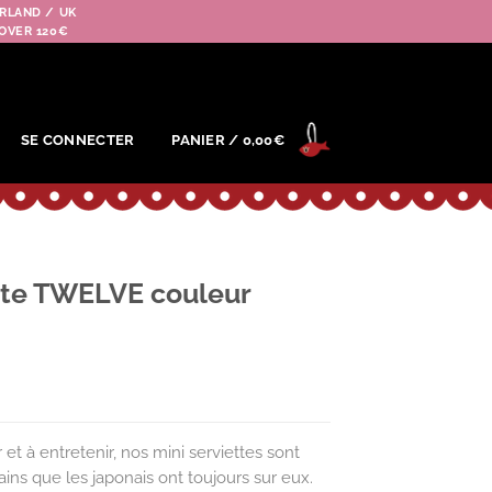
RLAND / UK
OVER 120€
SE CONNECTER
PANIER /
0,00
€
ette TWELVE couleur
r et à entretenir, nos mini serviettes sont
ins que les japonais ont toujours sur eux.