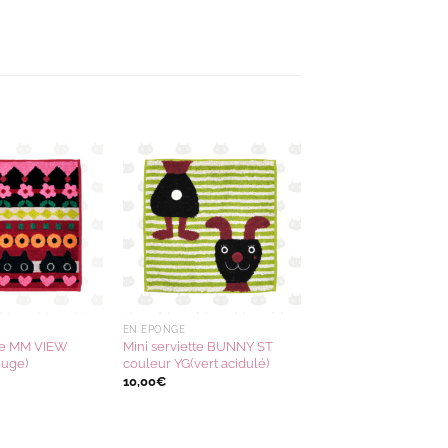
Ajouter
Ajouter
à la
à la
wishlist
wishlist
EN ÉPONGE
tte MM VIEW
Mini serviette BUNNY ST
ouge)
couleur YG(vert acidulé)
10,00
€